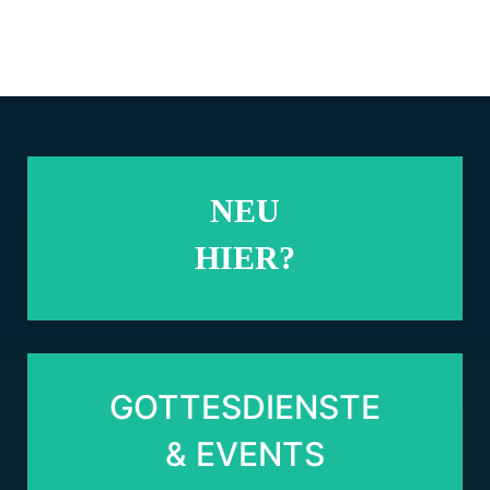
KIRCHE DIE
VERBINDET
NEU
NEU
HIER?
HIER?
GOTTESDIENSTE
GOTTESDIENSTE
& EVENTS
& EVENTS